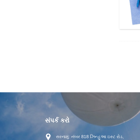
સંપર્ક કરો
સરનામું:
નંબર 818 ઝિન્હુઆ ઇસ્ટ રોડ,