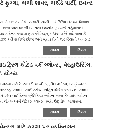
ુગ્ગા, બેબી શાવર, બર્થડે પાર્ટી, ઇવેન્ટ
ા ઉત્પાદક તરીકે, અમારી કંપની પાસે વિવિધ લેટેક્સ વિશાળ
લ, કાળો અને વાદળી છે, તેનો ઉપયોગ મુખ્યત્વે તહેવારોની
ઇટ ટેસ્ટ અથવા હાઇ એલ્ટિટ્યુડ ટેસ્ટ વગેરે માટે થાય છે.
માઇઝ કરી શકીએ છીએ અને ગ્રાહકોની જરૂરિયાતો અનુસાર
લીઓ અથવા બલૂન આકારના લેટેક્સ ઉત્પાદનો તમે વિકસાવવા
તપાસ
વિગત
ઇટ્રિલ કોટેડ વર્ક ગ્લોવ્સ, વેરહાઉસિંગ,
ે યોગ્ય
્થા તરીકે, અમારી કંપની બ્યુટીલ ગ્લોવ્સ, ઇમ્પ્રેગ્નેટેડ
ઘરગથ્થુ ગ્લોવ્સ, યાર્ન ગ્લોવ્સ સહિત વિવિધ પ્રકારના ગ્લોવ્સ
નાયલોન નાઈટ્રિલ પ્રોટેક્ટિવ ગ્લોવ્સ,ડબલ કેનવાસ ગ્લોવ્સ,
સ, લૉન્ગ-આર્મ લેટેક્સ ગ્લોવ્સ વગેરે. ઉદ્યોગ, ખાણકામ,
ન્ય ક્ષેત્રોમાં વ્યાપકપણે ઉપયોગમાં લેવાય છે, કૃપા કરીને
તપાસ
વિગત
્ટ્સ માટે ફુગ્ગા પર વ્યક્તિગત