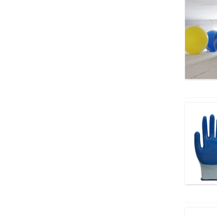
હવામાનશાસ્ત્રીય પેરાશૂટ,
હવામાનની તપાસ માટે, હ
વામાન...
લાંબા આર્મ લેટેક્સ ગ્લોવ્સ,
ઇન્ડસ્ટ્રી ગ્લોવ્સ, કેમિકલ
રેસ...
નિકાલજોગ નાઇટ્રિલ ઇ
ન્સ્પેક્શન ગ્લોવ્સ, બ્લુ પાવડ
ર-ફ્ર...
ડબલ કેનવાસ ગ્લોવ્સ, પેઇ
ન્ટર, મિકેનિક, ગાર્ડનિંગ
ગ્લોવ્સ
નાયલોન નાઇટ્રિલ
પ્રોટેક્ટિવ ગ્લોવ્સ, નાઇ
ટ્રિલ કોટેડ વર્ક ...