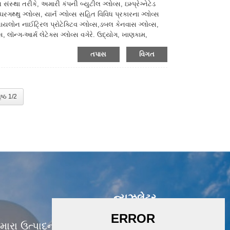
્થા તરીકે, અમારી કંપની બ્યુટીલ ગ્લોવ્સ, ઇમ્પ્રેગ્નેટેડ
ઘરગથ્થુ ગ્લોવ્સ, યાર્ન ગ્લોવ્સ સહિત વિવિધ પ્રકારના ગ્લોવ્સ
નાયલોન નાઈટ્રિલ પ્રોટેક્ટિવ ગ્લોવ્સ,ડબલ કેનવાસ ગ્લોવ્સ,
સ, લૉન્ગ-આર્મ લેટેક્સ ગ્લોવ્સ વગેરે. ઉદ્યોગ, ખાણકામ,
ન્ય ક્ષેત્રોમાં વ્યાપકપણે ઉપયોગમાં લેવાય છે, કૃપા કરીને
તપાસ
વિગત
ૃષ્ઠ 1/2
ન્યૂઝલેટર
ારા ઉત્પાદનો અથવા કિંમત સૂચિ વિશે