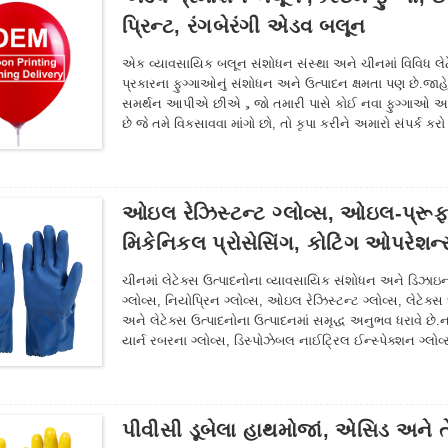
પ્રિન્ટ, રંગબેરંગી એડવ બલૂન
એક વ્યાવસાયિક બલૂન સંશોધન સંસ્થા અને ચીનમાં વિવિધ લેટે
પ્રકારના ફુગ્ગાઓનું સંશોધન અને ઉત્પાદન ક્ષમતા પણ છે.જ
સમર્થન આપીએ છીએ，જો તમારી પાસે કોઈ નવા ફુગ્ગાઓ અને
છે જે તમે વિકસાવવા માંગો છો, તો કૃપા કરીને અમારો સંપર્ક કરો
ઓઇલ રેઝિસ્ટન્ટ ગ્લોવ્સ, ઓઇલ-પ્રૂફ
મિકેનિકલ પ્રોસેસિંગ, કોટિંગ ઓપરેશન
ચીનમાં લેટેક્સ ઉત્પાદનોના વ્યાવસાયિક સંશોધન અને ડિઝાઇન સંસ
ગ્લોવ્સ, નિયોપ્રિન ગ્લોવ્સ, ઓઇલ રેઝિસ્ટન્ટ ગ્લોવ્સ, લેટેક્સ 
અને લેટેક્સ ઉત્પાદનોના ઉત્પાદનમાં સમૃદ્ધ અનુભવ ધરાવે છે.
યાર્ન રબરના ગ્લોવ્સ, ડિસ્પોઝેબલ નાઈટ્રિલ ઈન્સ્પેક્શન ગ્લોવ્
મત્સ્યઉદ્યોગ, કૃષિ, વનસંવર્ધન અને સામાન્ય શ્રમ સંરક્ષણના અ
નીચે જુઓ અમારા વર્તમાન ગ્લોવ ઉત્પાદનો.
પીવીસી ડૂબેલા હાથમોજાં, એસિડ અને ત