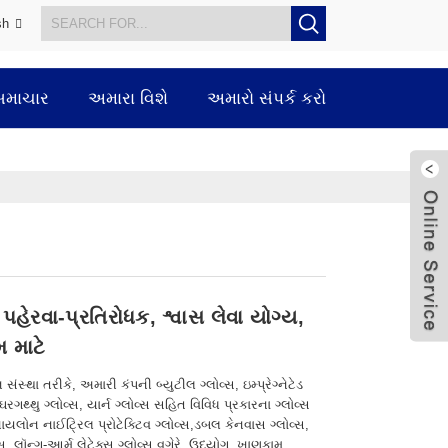
sh
સમાચાર
અમારા વિશે
અમારો સંપર્ક કરો
ગ પહેરવા-પ્રતિરોધક, શ્વાસ લેવા યોગ્ય,
 માટે
્થા તરીકે, અમારી કંપની બ્યુટીલ ગ્લોવ્સ, ઇમ્પ્રેગ્નેટેડ
ઘરગથ્થુ ગ્લોવ્સ, યાર્ન ગ્લોવ્સ સહિત વિવિધ પ્રકારના ગ્લોવ્સ
નાયલોન નાઈટ્રિલ પ્રોટેક્ટિવ ગ્લોવ્સ,ડબલ કેનવાસ ગ્લોવ્સ,
સ, લૉન્ગ-આર્મ લેટેક્સ ગ્લોવ્સ વગેરે. ઉદ્યોગ, ખાણકામ,