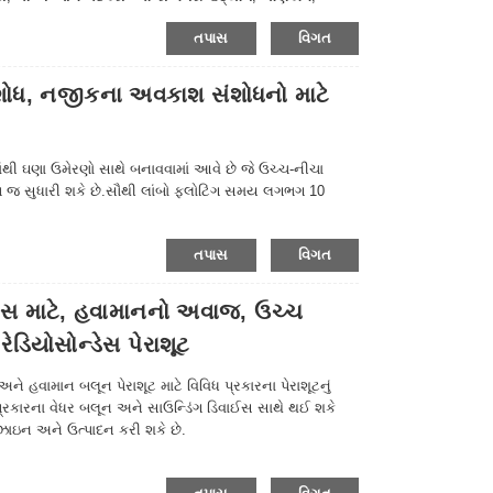
ન્ય ક્ષેત્રોમાં વ્યાપકપણે ઉપયોગમાં લેવાય છે, કૃપા કરીને
તપાસ
વિગત
ઘ શોધ, નજીકના અવકાશ સંશોધનો માટે
થી ઘણા ઉમેરણો સાથે બનાવવામાં આવે છે જે ઉચ્ચ-નીચા
 જ સુધારી શકે છે.સૌથી લાંબો ફ્લોટિંગ સમય લગભગ 10
તપાસ
વિગત
પાસ માટે, હવામાનનો અવાજ, ઉચ્ચ
ેડિયોસોન્ડેસ પેરાશૂટ
હવામાન બલૂન પેરાશૂટ માટે વિવિધ પ્રકારના પેરાશૂટનું
 પ્રકારના વેધર બલૂન અને સાઉન્ડિંગ ડિવાઈસ સાથે થઈ શકે
ઝાઇન અને ઉત્પાદન કરી શકે છે.