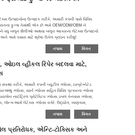
ક્સ ઉત્પાદનોના ઉત્પાદક તરીકે, અમારી કંપની પાસે વિવિધ
ાહેરાતના ફુગ્ગા તેમાંથી એક છે.અમે OEM/ODM/OBM ને
 વધુ બલૂન શૈલીઓ અથવા બલૂન આકારના લેટેક્સ ઉત્પાદનો
 અને અમે તમારા માટે શ્રેષ્ઠ ઉકેલ પ્રદાન કરીશું!
તપાસ
વિગત
, ઓઇલ વ્હીકલ રિપેર બદલવા માટે,
્સ
્થા તરીકે, અમારી કંપની બ્યુટીલ ગ્લોવ્સ, ઇમ્પ્રેગ્નેટેડ
ઘરગથ્થુ ગ્લોવ્સ, યાર્ન ગ્લોવ્સ સહિત વિવિધ પ્રકારના ગ્લોવ્સ
નાયલોન નાઈટ્રિલ પ્રોટેક્ટિવ ગ્લોવ્સ,ડબલ કેનવાસ ગ્લોવ્સ,
સ, લૉન્ગ-આર્મ લેટેક્સ ગ્લોવ્સ વગેરે. ઉદ્યોગ, ખાણકામ,
ન્ય ક્ષેત્રોમાં વ્યાપકપણે ઉપયોગમાં લેવાય છે, કૃપા કરીને
તપાસ
વિગત
ેલ પ્રતિરોધક, એન્ટિ-ટોક્સિક અને