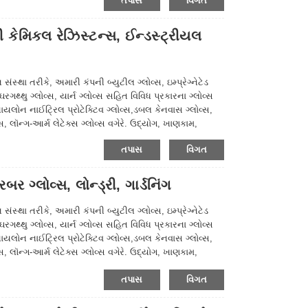
તપાસ
વિગત
કેમિકલ રેઝિસ્ટન્સ, ઈન્ડસ્ટ્રીયલ
્થા તરીકે, અમારી કંપની બ્યુટીલ ગ્લોવ્સ, ઇમ્પ્રેગ્નેટેડ
ઘરગથ્થુ ગ્લોવ્સ, યાર્ન ગ્લોવ્સ સહિત વિવિધ પ્રકારના ગ્લોવ્સ
નાયલોન નાઈટ્રિલ પ્રોટેક્ટિવ ગ્લોવ્સ,ડબલ કેનવાસ ગ્લોવ્સ,
સ, લૉન્ગ-આર્મ લેટેક્સ ગ્લોવ્સ વગેરે. ઉદ્યોગ, ખાણકામ,
ન્ય ક્ષેત્રોમાં વ્યાપકપણે ઉપયોગમાં લેવાય છે, કૃપા કરીને
તપાસ
વિગત
ર ગ્લોવ્સ, લોન્ડ્રી, ગાર્ડનિંગ
્થા તરીકે, અમારી કંપની બ્યુટીલ ગ્લોવ્સ, ઇમ્પ્રેગ્નેટેડ
ઘરગથ્થુ ગ્લોવ્સ, યાર્ન ગ્લોવ્સ સહિત વિવિધ પ્રકારના ગ્લોવ્સ
નાયલોન નાઈટ્રિલ પ્રોટેક્ટિવ ગ્લોવ્સ,ડબલ કેનવાસ ગ્લોવ્સ,
સ, લૉન્ગ-આર્મ લેટેક્સ ગ્લોવ્સ વગેરે. ઉદ્યોગ, ખાણકામ,
ન્ય ક્ષેત્રોમાં વ્યાપકપણે ઉપયોગમાં લેવાય છે, કૃપા કરીને
તપાસ
વિગત