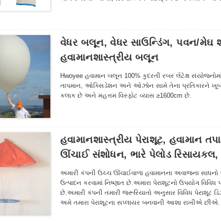
મત્સ્યઉદ્યોગ, કૃષિ, વનસંવર્ધન અને સામાન્ય શ્રમ સંરક્ષણના અ
નીચે જુઓ અમારા વર્તમાન ગ્લોવ ઉત્પાદનો.
વેધર બલૂન, વેધર સાઉન્ડિંગ, પવન/મે
હવામાનશાસ્ત્રીય બલૂન
Hwoyee હવામાન બલૂન 100% કુદરતી રબર લેટેક્ષ સંયોજનોમાં
તાપમાન, ઓક્સિડેશન અને ઓઝોન સામે તેના પ્રતિકારને ખૂબ
કલાક છે અને મહત્તમ વિસ્ફોટ વ્યાસ ≥1600cm છે.
હવામાનશાસ્ત્રીય પેરાશૂટ, હવામાન ત
ઊંચાઈ સંશોધન, ભારે પેલોડ રિસાયકલ, ર
અમારી કંપની ઉચ્ચ ઊંચાઈવાળા હવામાનના અવાજના સાધનો અને 
ઉત્પાદન કરવામાં નિષ્ણાત છે.અમારા પેરાશૂટનો ઉપયોગ વિવિધ
છે.અમારી કંપની તમારી જરૂરિયાતો અનુસાર વિવિધ પેરાશૂટ ડિ
અમે તમારા પેરાશૂટના સપ્લાયર બનવાની આશા રાખીએ છીએ.