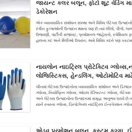
જાયન્ટ કલર બલૂન, ફોટો શૂટ વેડિંગ માટે ફ
ડેકોરેશન
એક વ્યાવસાયિક સંશોધન સંસ્થા અને વિવિધ લેટેક્સ ઉત્પાદનોન
રંગીન ફુગ્ગાઓની ઉત્પાદન ક્ષમતા પણ છે.ત્યાં લીલો, પીળો, લા
ઉજવણી, પાર્ટીની સજાવટ, પ્રમોશનલ જાહેરાતો, સ્પેશિયલ ફ્લા
હાલના કદ અને શૈલીઓ ઉપરાંત, અમે વિવિધ કદને પણ કસ્ટ
શૈલીઓ.જો તમારી પાસે કોઈ નવા ફુગ્ગાઓ અને વધુ બલૂન શૈ
માંગો છો, તો કૃપા કરીને શ્રેષ્ઠ ઉકેલ માટે અમારો સંપર્ક કરો!
નાયલોન નાઇટ્રિલ પ્રોટેક્ટિવ ગ્લોવ્સ,ના
લોજિસ્ટિક્સ, હેન્ડલિંગ, ઓટોમોટિવ માટ
ચીનમાં લેટેક્સ ઉત્પાદનોના વ્યાવસાયિક સંશોધન અને ડિઝાઇન સંસ
ગ્લોવ્સ, નિયોપ્રિન ગ્લોવ્સ, ઓઇલ રેઝિસ્ટન્ટ ગ્લોવ્સ, લેટેક્સ 
અને લેટેક્સ ઉત્પાદનોના ઉત્પાદનમાં સમૃદ્ધ અનુભવ ધરાવે છે.
યાર્ન રબરના ગ્લોવ્સ, ડિસ્પોઝેબલ નાઈટ્રિલ ઈન્સ્પેક્શન ગ્લોવ્
મત્સ્યઉદ્યોગ, કૃષિ, વનસંવર્ધન અને સામાન્ય શ્રમ સંરક્ષણના અ
નીચે જુઓ અમારા વર્તમાન ગ્લોવ ઉત્પાદનો.
એડવ પ્રમોશન બલૂન ,કસ્ટમ ફુગ્ગા, ઈવેન