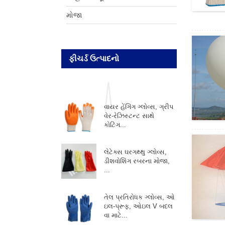
મોજા
ફીચર્ડ ઉત્પાદનો
વાયર હેંગિંગ ગ્લોવ્સ, ગ્રીપ
વેર-રેઝિસ્ટન્ટ સાથે
કોટિંગ...
લેટેક્સ ઘરગથ્થુ ગ્લોવ્સ,
ડીશવોશિંગ રબરના મોજા,
...
તેલ પ્રતિરોધક ગ્લોવ્સ, ઓ
ઇલ-પ્રૂફ, ઓઇલ V બદલ
વા માટે...