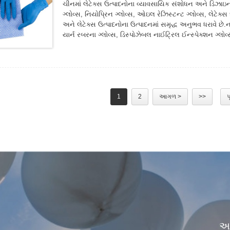
ચીનમાં લેટેક્સ ઉત્પાદનોના વ્યાવસાયિક સંશોધન અને ડિઝાઇન સંસ
ગ્લોવ્સ, નિયોપ્રિન ગ્લોવ્સ, ઓઇલ રેઝિસ્ટન્ટ ગ્લોવ્સ, લેટેક્સ 
અને લેટેક્સ ઉત્પાદનોના ઉત્પાદનમાં સમૃદ્ધ અનુભવ ધરાવે છે.
યાર્ન રબરના ગ્લોવ્સ, ડિસ્પોઝેબલ નાઈટ્રિલ ઈન્સ્પેક્શન ગ્લોવ્
મત્સ્યઉદ્યોગ, કૃષિ, વનસંવર્ધન અને સામાન્ય શ્રમ સંરક્ષણના અ
નીચે જુઓ અમારા વર્તમાન ગ્લોવ ઉત્પાદનો.
1
2
આગળ >
>>
પ
અમ