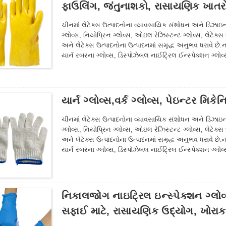
ફાઉલિંગ, જંતુનાશકો, રાસાયણિક ખાતરો, ઝ
ચીનમાં લેટેક્સ ઉત્પાદનોના વ્યાવસાયિક સંશોધન અને ડિઝાઇન સંસ
ગ્લોવ્સ, નિયોપ્રિન ગ્લોવ્સ, ઓઇલ રેઝિસ્ટન્ટ ગ્લોવ્સ, લેટેક્સ 
અને લેટેક્સ ઉત્પાદનોના ઉત્પાદનમાં સમૃદ્ધ અનુભવ ધરાવે છે.
યાર્ન રબરના ગ્લોવ્સ, ડિસ્પોઝેબલ નાઈટ્રિલ ઈન્સ્પેક્શન ગ્લોવ્
મત્સ્યઉદ્યોગ, કૃષિ, વનસંવર્ધન અને સામાન્ય શ્રમ સંરક્ષણના અ
નીચે જુઓ અમારા વર્તમાન ગ્લોવ ઉત્પાદનો.
યાર્ન ગ્લોવ્સ,વર્ક ગ્લોવ્સ, પેઇન્ટર મિ
ચીનમાં લેટેક્સ ઉત્પાદનોના વ્યાવસાયિક સંશોધન અને ડિઝાઇન સંસ
ગ્લોવ્સ, નિયોપ્રિન ગ્લોવ્સ, ઓઇલ રેઝિસ્ટન્ટ ગ્લોવ્સ, લેટેક્સ 
અને લેટેક્સ ઉત્પાદનોના ઉત્પાદનમાં સમૃદ્ધ અનુભવ ધરાવે છે.
યાર્ન રબરના ગ્લોવ્સ, ડિસ્પોઝેબલ નાઈટ્રિલ ઈન્સ્પેક્શન ગ્લોવ્
મત્સ્યઉદ્યોગ, કૃષિ, વનસંવર્ધન અને સામાન્ય શ્રમ સંરક્ષણના અ
નીચે જુઓ અમારા વર્તમાન ગ્લોવ ઉત્પાદનો.
નિકાલજોગ નાઇટ્રિલ ઇન્સ્પેક્શન ગ્લોવ્સ
સફાઈ માટે, રાસાયણિક ઉદ્યોગ, ખોરાક