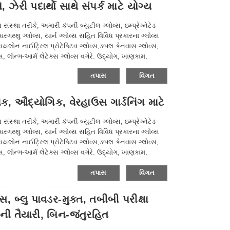
ેરી પદાર્થો સાથે સંપર્ક માટે યોગ્ય
્થા તરીકે, અમારી કંપની બ્યુટીલ ગ્લોવ્સ, ઇમ્પ્રેગ્નેટેડ
ઘરગથ્થુ ગ્લોવ્સ, યાર્ન ગ્લોવ્સ સહિત વિવિધ પ્રકારના ગ્લોવ્સ
નાયલોન નાઈટ્રિલ પ્રોટેક્ટિવ ગ્લોવ્સ,ડબલ કેનવાસ ગ્લોવ્સ,
સ, લૉન્ગ-આર્મ લેટેક્સ ગ્લોવ્સ વગેરે. ઉદ્યોગ, ખાણકામ,
ન્ય ક્ષેત્રોમાં વ્યાપકપણે ઉપયોગમાં લેવાય છે, કૃપા કરીને
તપાસ
વિગત
કેનિક, ઔદ્યોગિક, વેરહાઉસ ગાર્ડનિંગ માટે
્થા તરીકે, અમારી કંપની બ્યુટીલ ગ્લોવ્સ, ઇમ્પ્રેગ્નેટેડ
ઘરગથ્થુ ગ્લોવ્સ, યાર્ન ગ્લોવ્સ સહિત વિવિધ પ્રકારના ગ્લોવ્સ
નાયલોન નાઈટ્રિલ પ્રોટેક્ટિવ ગ્લોવ્સ,ડબલ કેનવાસ ગ્લોવ્સ,
સ, લૉન્ગ-આર્મ લેટેક્સ ગ્લોવ્સ વગેરે. ઉદ્યોગ, ખાણકામ,
ન્ય ક્ષેત્રોમાં વ્યાપકપણે ઉપયોગમાં લેવાય છે, કૃપા કરીને
તપાસ
વિગત
, બ્લુ પાવડર-મુક્ત, તબીબી પરીક્ષા
ની તૈયારી, બિન-જંતુરહિત