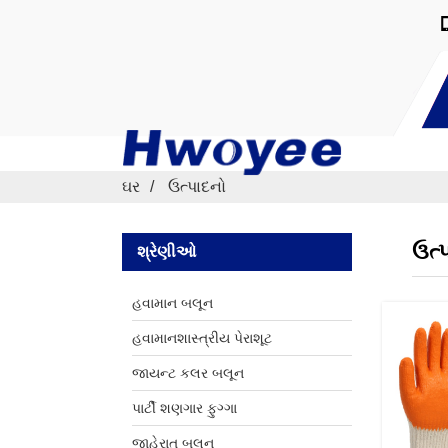
ઘર
ઉત્પાદનો
ઉત્
શ્રેણીઓ
હવામાન બલૂન
હવામાનશાસ્ત્રીય પેરાશૂટ
જાયન્ટ કલર બલૂન
પાર્ટી શણગાર ફુગ્ગા
જાહેરાત બલૂન