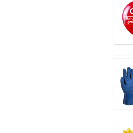
યાર્ન ગ્લોવ્સ,વર્ક ગ્લોવ્સ,
પેઇન્ટર મિકેનિક માટે, ઇન્ડ
સ...
નિયોપ્રિન ગ્લોવ્સ, આર્મ્સ
લેન્થ લેટેક્સ ક્લિનિંગ
ગ્લોવ, આર...
બ્યુટીલ ગ્લોવ્સ, ઓઇલ એ
સિડ આલ્કલી કેમિકલ
રેઝિસ્ટન્સ, માં...