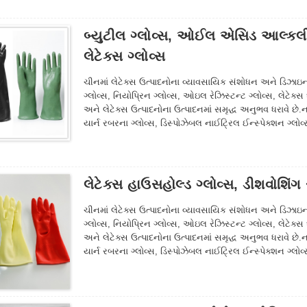
બ્યુટીલ ગ્લોવ્સ, ઓઈલ એસિડ આલ્કલી 
લેટેક્સ ગ્લોવ્સ
ચીનમાં લેટેક્સ ઉત્પાદનોના વ્યાવસાયિક સંશોધન અને ડિઝાઇન સંસ
ગ્લોવ્સ, નિયોપ્રિન ગ્લોવ્સ, ઓઇલ રેઝિસ્ટન્ટ ગ્લોવ્સ, લેટેક્સ 
અને લેટેક્સ ઉત્પાદનોના ઉત્પાદનમાં સમૃદ્ધ અનુભવ ધરાવે છે.
યાર્ન રબરના ગ્લોવ્સ, ડિસ્પોઝેબલ નાઈટ્રિલ ઈન્સ્પેક્શન ગ્લોવ્
મત્સ્યઉદ્યોગ, કૃષિ, વનસંવર્ધન અને સામાન્ય શ્રમ સંરક્ષણના અ
નીચે જુઓ અમારા વર્તમાન ગ્લોવ ઉત્પાદનો.
લેટેક્સ હાઉસહોલ્ડ ગ્લોવ્સ, ડીશવોશિંગ રબ
ચીનમાં લેટેક્સ ઉત્પાદનોના વ્યાવસાયિક સંશોધન અને ડિઝાઇન સંસ
ગ્લોવ્સ, નિયોપ્રિન ગ્લોવ્સ, ઓઇલ રેઝિસ્ટન્ટ ગ્લોવ્સ, લેટેક્સ 
અને લેટેક્સ ઉત્પાદનોના ઉત્પાદનમાં સમૃદ્ધ અનુભવ ધરાવે છે.
યાર્ન રબરના ગ્લોવ્સ, ડિસ્પોઝેબલ નાઈટ્રિલ ઈન્સ્પેક્શન ગ્લોવ્
મત્સ્યઉદ્યોગ, કૃષિ, વનસંવર્ધન અને સામાન્ય શ્રમ સંરક્ષણના અ
નીચે જુઓ અમારા વર્તમાન ગ્લોવ ઉત્પાદનો.