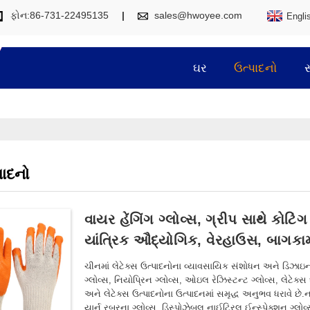
ફોન:86-731-22495135
sales@hwoyee.com
Engli
ઘર
ઉત્પાદનો
પાદનો
વાયર હેંગિંગ ગ્લોવ્સ, ગ્રીપ સાથે કોટિં
યાંત્રિક ઔદ્યોગિક, વેરહાઉસ, બાગકામ
ચીનમાં લેટેક્સ ઉત્પાદનોના વ્યાવસાયિક સંશોધન અને ડિઝાઇન સંસ
ગ્લોવ્સ, નિયોપ્રિન ગ્લોવ્સ, ઓઇલ રેઝિસ્ટન્ટ ગ્લોવ્સ, લેટેક્સ 
અને લેટેક્સ ઉત્પાદનોના ઉત્પાદનમાં સમૃદ્ધ અનુભવ ધરાવે છે.
યાર્ન રબરના ગ્લોવ્સ, ડિસ્પોઝેબલ નાઈટ્રિલ ઈન્સ્પેક્શન ગ્લોવ્