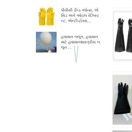
પીવીસી ડીપ્ડ ગ્લોવ્સ, એ
સિડ અને ઓઇલ રેઝિસ્ટ
ન્ટ, એન્ટી-ટોક્સ...
હવામાન બલૂન, હવામાન
માટે હવામાનશાસ્ત્રીય બ
લૂન ...
જાયન્ટ કલરનો બલૂન, લ
ગ્નના ફોટો શૂટ માટે ફુગ્ગા...
જાહેરાત પ્રમોશન બલૂન ,
કસ્ટમ ફુગ્ગાઓ, ઇવેન્ટ્સ
પી...
પાર્ટી ડેકોર બલૂન, ગારલેન્ડ
કમાન માટે, બર્થડે પાર...