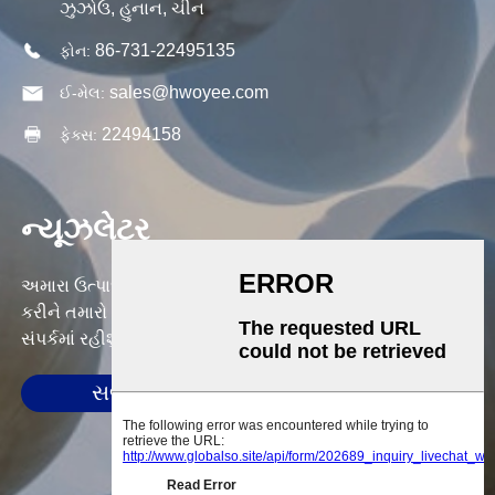
ઝુઝોઉ, હુનાન, ચીન
86-731-22495135
ફોન:
sales@hwoyee.com
ઈ-મેલ:
22494158
ફેક્સ:
ન્યૂઝલેટર
અમારા ઉત્પાદનો અથવા કિંમત સૂચિ વિશે પૂછપરછ માટે, કૃપા
કરીને તમારો ઇમેઇલ અમને મોકલો અને અમે 24 કલાકની અંદર
સંપર્કમાં રહીશું.
સબમિટ કરો