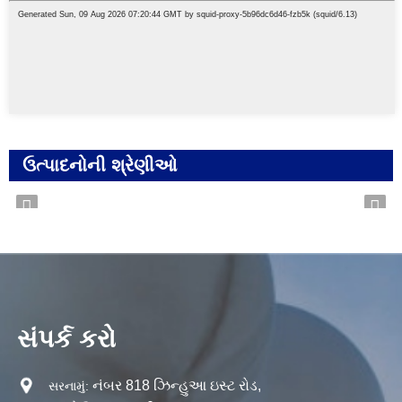
ઉત્પાદનોની શ્રેણીઓ
સંપર્ક કરો
નંબર 818 ઝિન્હુઆ ઇસ્ટ રોડ,
સરનામું: