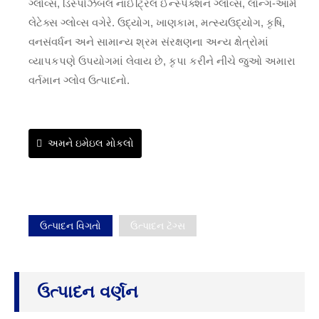
ગ્લોવ્સ, ડિસ્પોઝેબલ નાઈટ્રિલ ઈન્સ્પેક્શન ગ્લોવ્સ, લૉન્ગ-આર્મ
લેટેક્સ ગ્લોવ્સ વગેરે. ઉદ્યોગ, ખાણકામ, મત્સ્યઉદ્યોગ, કૃષિ,
વનસંવર્ધન અને સામાન્ય શ્રમ સંરક્ષણના અન્ય ક્ષેત્રોમાં
વ્યાપકપણે ઉપયોગમાં લેવાય છે, કૃપા કરીને નીચે જુઓ અમારા
વર્તમાન ગ્લોવ ઉત્પાદનો.
અમને ઇમેઇલ મોકલો
ઉત્પાદન વિગતો
ઉત્પાદન ટૅગ્સ
ઉત્પાદન વર્ણન