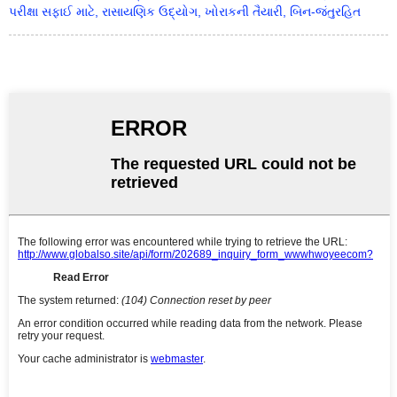
પરીક્ષા સફાઈ માટે, રાસાયણિક ઉદ્યોગ, ખોરાકની તૈયારી, બિન-જંતુરહિત