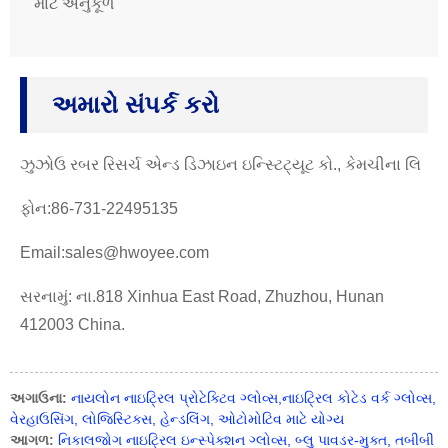
માટે અનુકૂળ
અમારો સંપર્ક કરો
ઝુઝોઉ રબર રિસર્ચ એન્ડ ડિઝાઇન ઇન્સ્ટિટ્યૂટ કો., કેમચીના લિ
ફોન:86-731-22495135
Email:sales@hwoyee.com
સરનામું: ના.818 Xinhua East Road, Zhuzhou, Hunan
412003 China.
અગાઉના:
નાયલોન નાઇટ્રિલ પ્રોટેક્ટિવ ગ્લોવ્સ,નાઇટ્રિલ કોટેડ વર્ક ગ્લોવ્સ,
વેરહાઉસિંગ, લોજિસ્ટિક્સ, હેન્ડલિંગ, ઓટોમોટિવ માટે યોગ્ય
આગળ:
નિકાલજોગ નાઇટ્રિલ ઇન્સ્પેક્શન ગ્લોવ્સ, બ્લુ પાવડર-મુક્ત, તબીબી