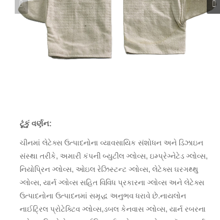
ટૂંકું વર્ણન:
ચીનમાં લેટેક્સ ઉત્પાદનોના વ્યાવસાયિક સંશોધન અને ડિઝાઇન
સંસ્થા તરીકે, અમારી કંપની બ્યુટીલ ગ્લોવ્સ, ઇમ્પ્રેગ્નેટેડ ગ્લોવ્સ,
નિયોપ્રિન ગ્લોવ્સ, ઓઇલ રેઝિસ્ટન્ટ ગ્લોવ્સ, લેટેક્સ ઘરગથ્થુ
ગ્લોવ્સ, યાર્ન ગ્લોવ્સ સહિત વિવિધ પ્રકારના ગ્લોવ્સ અને લેટેક્સ
ઉત્પાદનોના ઉત્પાદનમાં સમૃદ્ધ અનુભવ ધરાવે છે.નાયલોન
નાઈટ્રિલ પ્રોટેક્ટિવ ગ્લોવ્સ,ડબલ કેનવાસ ગ્લોવ્સ, યાર્ન રબરના