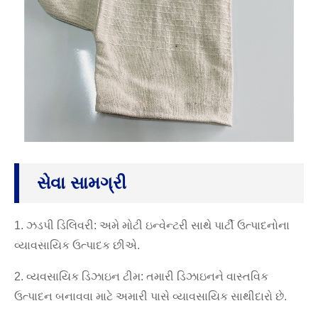
સેવા સામગ્રી
1. ઝડપી ડિલિવરી: અમે મોટી ઇન્વેન્ટરી સાથે પાર્ટી ઉત્પાદનોના
વ્યાવસાયિક ઉત્પાદક છીએ.
2. વ્યવસાયિક ડિઝાઇન ટીમ: તમારી ડિઝાઇનને વાસ્તવિક
ઉત્પાદન બનાવવા માટે અમારી પાસે વ્યાવસાયિક સાથીદારો છે.