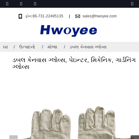
ફોન:86-731-22495135
sales@hwoyee.com
ઘર
ઉત્પાદનો
મોજા
ડબલ કેનવાસ ગ્લોવ્સ
ડબલ કેનવાસ ગ્લોવ્સ, પેઇન્ટર, મિકેનિક, ગાર્ડનિંગ
ગ્લોવ્સ