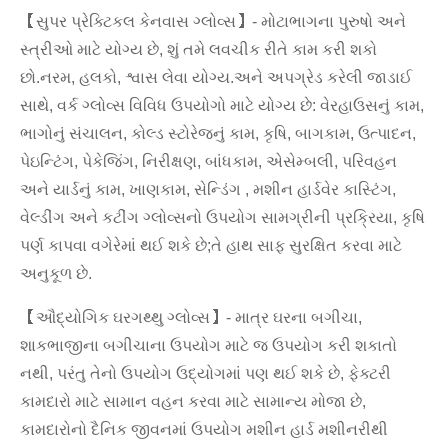
【સુપર પ્રેક્ટિકલ કેનવાસ ગ્લોવ્સ】- મોટાભાગના પુરુષો અને
સ્ત્રીઓ માટે યોગ્ય છે, શું તમે લવચીક રીતે કામ કરી શકો
છો.નરમ, હલકો, શ્વાસ લેવા યોગ્ય.અને અપગ્રેડ કરેલી જાડાઈ
સાથે, વર્ક ગ્લોવ્સ વિવિધ ઉપયોગો માટે યોગ્ય છે: વેરહાઉસનું કામ,
ભાગોનું સંચાલન, કોલ્ડ સ્ટોરેજનું કામ, કૃષિ, બાગકામ, ઉત્પાદન,
પેઇન્ટિંગ, પેકેજિંગ, નિરીક્ષણ, બાંધકામ, એસેમ્બલી, પરિવહન
અને યાર્ડનું કામ, ખાણકામ, સેન્ડિંગ , મશીન હાર્ડવેર કાસ્ટિંગ,
વેલ્ડીંગ અને કટીંગ ગ્લોવ્સનો ઉપયોગ સામગ્રીની પ્રક્રિયા, કૃષિ
પર્ણ કાપવા વગેરેમાં થઈ શકે છે;તે હાથ સાફ સુરક્ષિત કરવા માટે
અનુકૂળ છે.
【ઔદ્યોગિક ઘરગથ્થુ ગ્લોવ્સ】- માત્ર ઘરના બગીચા,
શાકભાજીના બગીચાના ઉપયોગ માટે જ ઉપયોગ કરી શકાતો
નથી, પરંતુ તેનો ઉપયોગ ઉદ્યોગમાં પણ થઈ શકે છે, ફેક્ટરી
કામદારો માટે સામાન વહન કરવા માટે સામાન્ય મોજા છે,
કામદારોનો દૈનિક જીવનમાં ઉપયોગ મશીન હાર્ડ મશીનરીથી