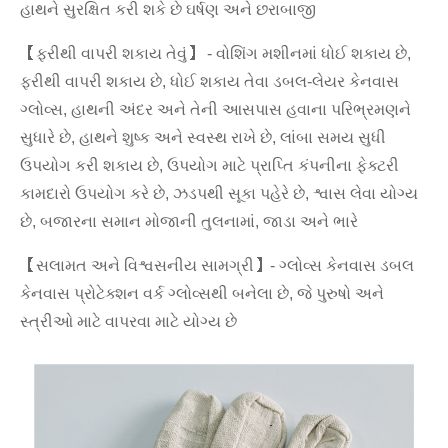
હાથને સુરક્ષિત કરી શકે છે ઘર્ષણ અને છરાબાજી
【ફરીથી વાપરી શકાય તેવું】 - વોશિંગ મશીનમાં ધોઈ શકાય છે,
ફરીથી વાપરી શકાય છે, ધોઈ શકાય તેવા ડબલ-લેયર કેનવાસ
ગ્લોવ્સ, હાથની અંદર અને તેની આસપાસ હવાના પરિભ્રમણને
સુધારે છે, હાથને શુષ્ક અને સ્વસ્થ રાખે છે, લાંબા સમય સુધી
ઉપયોગ કરી શકાય છે, ઉપયોગ માટે પ્રાપ્તિ કંપનીના ફેક્ટરી
કામદારો ઉપયોગ કરે છે, ઝડપથી સૂકા પહેરે છે, શ્વાસ લેવા યોગ્ય
છે, બજારના સમાન મોજાની તુલનામાં, જાડા અને ભારે
【સલામત અને વિશ્વસનીય સામગ્રી】- ગ્લોવ્સ કેનવાસ ડબલ
કેનવાસ પ્રોટેક્શન વર્ક ગ્લોવ્સથી બનેલા છે, જે પુરુષો અને
સ્ત્રીઓ માટે વાપરવા માટે યોગ્ય છે