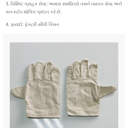
3. વિશિષ્ટ ગ્રાહક સેવા: અમારા સાથીદારો તમને વ્યાપક સેવા અને
વન-સ્ટોપ શોપિંગ પ્રદાન કરે છે.
4. ફાયદો: ફેક્ટરી સીધી કિંમત