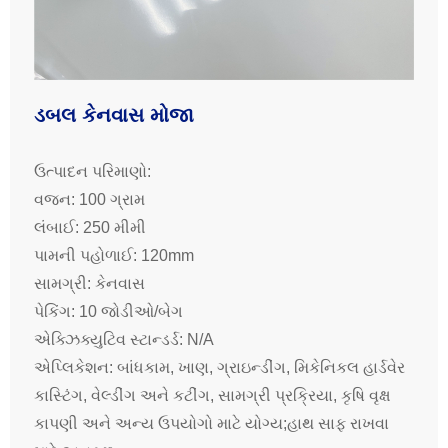
ડબલ કેનવાસ મોજા
ઉત્પાદન પરિમાણો:
વજન: 100 ગ્રામ
લંબાઈ: 250 મીમી
પામની પહોળાઈ: 120mm
સામગ્રી: કેનવાસ
પેકિંગ: 10 જોડીઓ/બેગ
એક્ઝિક્યુટિવ સ્ટાન્ડર્ડ: N/A
એપ્લિકેશન: બાંધકામ, ખાણ, ગ્રાઇન્ડીંગ, મિકેનિકલ હાર્ડવેર
કાસ્ટિંગ, વેલ્ડીંગ અને કટીંગ, સામગ્રી પ્રક્રિયા, કૃષિ વૃક્ષ
કાપણી અને અન્ય ઉપયોગો માટે યોગ્ય;હાથ સાફ રાખવા