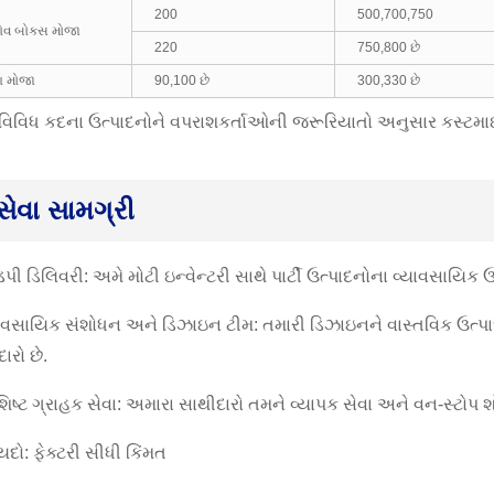
200
500,700,750
લોવ બોક્સ મોજા
220
750,800 છે
કા મોજા
90,100 છે
300,330 છે
: વિવિધ કદના ઉત્પાદનોને વપરાશકર્તાઓની જરૂરિયાતો અનુસાર કસ્ટમ
સેવા સામગ્રી
પી ડિલિવરી: અમે મોટી ઇન્વેન્ટરી સાથે પાર્ટી ઉત્પાદનોના વ્યાવસાયિક
્યવસાયિક સંશોધન અને ડિઝાઇન ટીમ: તમારી ડિઝાઇનને વાસ્તવિક ઉત્પા
ારો છે.
શિષ્ટ ગ્રાહક સેવા: અમારા સાથીદારો તમને વ્યાપક સેવા અને વન-સ્ટોપ શો
યદો: ફેક્ટરી સીધી કિંમત