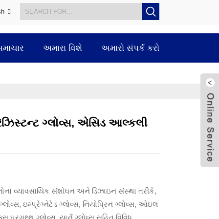
sh
સમાચાર
અમારા વિશે
અમારો સંપર્ક કરો
લ રેઝિસ્ટન્ટ ગ્લોવ્સ, એસિડ આલ્કલી
દનોના વ્યાવસાયિક સંશોધન અને ડિઝાઇન સંસ્થા તરીકે,
લોવ્સ, ઇમ્પ્રેગ્નેટેડ ગ્લોવ્સ, નિયોપ્રિન ગ્લોવ્સ, ઓઇલ
ેક્સ ઘરગથ્થુ ગ્લોવ્સ, યાર્ન ગ્લોવ્સ સહિત વિવિધ