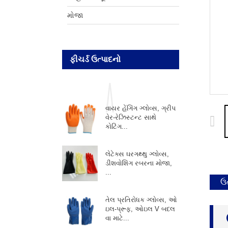
મોજા
ફીચર્ડ ઉત્પાદનો
વાયર હેંગિંગ ગ્લોવ્સ, ગ્રીપ
વેર-રેઝિસ્ટન્ટ સાથે
કોટિંગ...
લેટેક્સ ઘરગથ્થુ ગ્લોવ્સ,
ડીશવોશિંગ રબરના મોજા,
...
ઉ
તેલ પ્રતિરોધક ગ્લોવ્સ, ઓ
ઇલ-પ્રૂફ, ઓઇલ V બદલ
વા માટે...