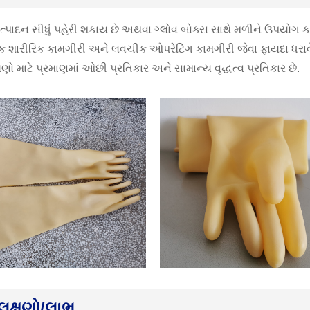
્પાદન સીધું પહેરી શકાય છે અથવા ગ્લોવ બોક્સ સાથે મળીને ઉપયોગ કર
પક શારીરિક કામગીરી અને લવચીક ઓપરેટિંગ કામગીરી જેવા ફાયદા ધરાવે
ો માટે પ્રમાણમાં ઓછી પ્રતિકાર અને સામાન્ય વૃદ્ધત્વ પ્રતિકાર છે.
લક્ષણો/લાભ