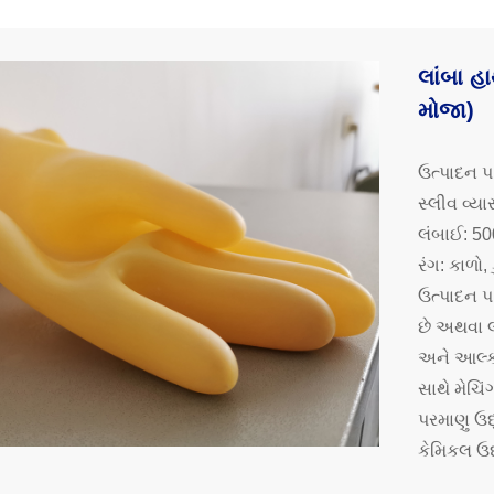
લાંબા હ
મોજા)
ઉત્પાદન પ
સ્લીવ વ્
લંબાઈ: 
રંગ: કાળો,
ઉત્પાદન 
છે અથવા 
અને આલ્કો
સાથે મેચિ
પરમાણુ ઉદ
કેમિકલ ઉ