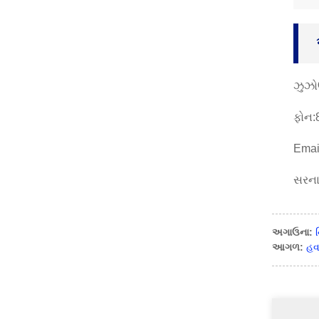
ઝુઝોઉ
ફોન:
Emai
સરના
અગાઉના:
આગળ:
હવ