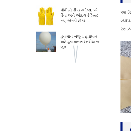
પીવીસી ડીપ્ડ ગ્લોવ્સ, એ
આ ઉત
સિડ અને ઓઇલ રેઝિસ્ટ
વ્યા
ન્ટ, એન્ટી-ટોક્સ...
રસાયણ
હવામાન બલૂન, હવામાન
માટે હવામાનશાસ્ત્રીય બ
લૂન ...
જાયન્ટ કલરનો બલૂન, લ
ગ્નના ફોટો શૂટ માટે ફુગ્ગા...
જાહેરાત પ્રમોશન બલૂન ,
કસ્ટમ ફુગ્ગાઓ, ઇવેન્ટ્સ
પી...
પાર્ટી ડેકોર બલૂન, ગારલેન્ડ
કમાન માટે, બર્થડે પાર...