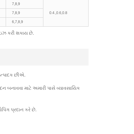
7,8,9
7,8,9
0.4.,0.6,0.8
6,7,8,9
ાઇઝ કરી શકાય છે.
 ઉત્પાદક છીએ.
દન બનાવવા માટે અમારી પાસે વ્યાવસાયિક
પિંગ પ્રદાન કરે છે.