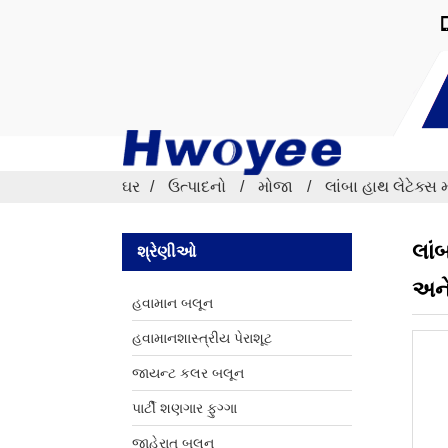
ઘર
ઉત્પાદનો
મોજા
લાંબા હાથ લેટેક્સ
લાં
શ્રેણીઓ
અને
હવામાન બલૂન
હવામાનશાસ્ત્રીય પેરાશૂટ
જાયન્ટ કલર બલૂન
પાર્ટી શણગાર ફુગ્ગા
જાહેરાત બલૂન