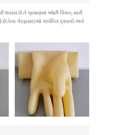
ી શકાય છે.તે પ્રમાણમાં ઓછી કિંમત, સારી
 છે.તેના ગેરફાયદાઓ કાર્બનિક દ્રાવકો અને