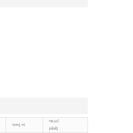
જાડાઈ
પામનું કદ
(મીમી)