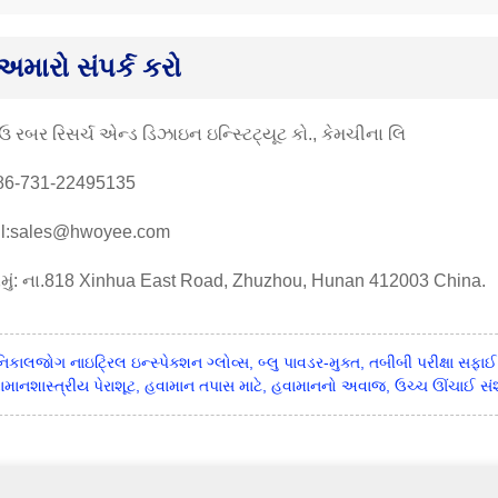
અમારો સંપર્ક કરો
 રબર રિસર્ચ એન્ડ ડિઝાઇન ઇન્સ્ટિટ્યૂટ કો., કેમચીના લિ
86-731-22495135
l:sales@hwoyee.com
મું: ના.818 Xinhua East Road, Zhuzhou, Hunan 412003 China.
નિકાલજોગ નાઇટ્રિલ ઇન્સ્પેક્શન ગ્લોવ્સ, બ્લુ પાવડર-મુક્ત, તબીબી પરીક્ષા સફા
ામાનશાસ્ત્રીય પેરાશૂટ, હવામાન તપાસ માટે, હવામાનનો અવાજ, ઉચ્ચ ઊંચાઈ સંશો