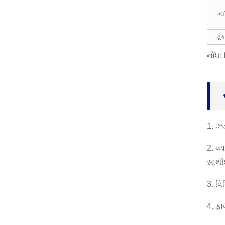
ગ્
યાર્ન ગ્લોવ્સ,વર્ક ગ્લોવ્સ,
પેઇન્ટર મિકેનિક માટે, ઇન્ડ
ટૂં
સ...
નોંધ
નિયોપ્રિન ગ્લોવ્સ, આર્મ્સ
લેન્થ લેટેક્સ ક્લિનિંગ
ગ્લોવ, આર...
બ્યુટીલ ગ્લોવ્સ, ઓઇલ એ
સિડ આલ્કલી કેમિકલ
1. ઝડ
રેઝિસ્ટન્સ, માં...
2. વ
સાથીદ
3. વિ
4. ફા