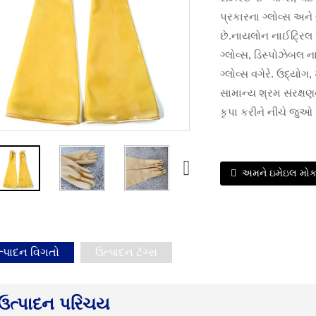
પ્રકારના ગ્લોવ્સ અને
છે.નાયલોન નાઈટ્રિલ પ્
ગ્લોવ્સ, ડિસ્પોઝેબલ ન
ગ્લોવ્સ વગેરે. ઉદ્યોગ
સામાન્ય શ્રમ સંરક્ષણન
કૃપા કરીને નીચે જુઓ 
અમને ઇમેઇલ મો
ત્પાદન વિગતો
ઉત્પાદન ટૅગ્સ
ઉત્પાદન પરિચય