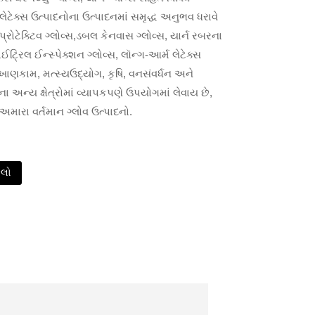
 લેટેક્સ ઉત્પાદનોના ઉત્પાદનમાં સમૃદ્ધ અનુભવ ધરાવે
રોટેક્ટિવ ગ્લોવ્સ,ડબલ કેનવાસ ગ્લોવ્સ, યાર્ન રબરના
ાઈટ્રિલ ઈન્સ્પેક્શન ગ્લોવ્સ, લૉન્ગ-આર્મ લેટેક્સ
, ખાણકામ, મત્સ્યઉદ્યોગ, કૃષિ, વનસંવર્ધન અને
ા અન્ય ક્ષેત્રોમાં વ્યાપકપણે ઉપયોગમાં લેવાય છે,
અમારા વર્તમાન ગ્લોવ ઉત્પાદનો.
કલો