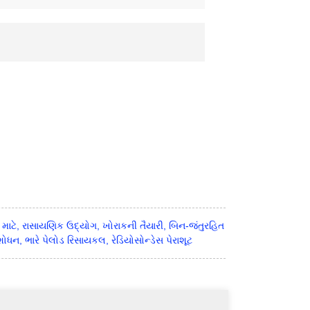
ઈ માટે, રાસાયણિક ઉદ્યોગ, ખોરાકની તૈયારી, બિન-જંતુરહિત
ધન, ભારે પેલોડ રિસાયકલ, રેડિયોસોન્ડેસ પેરાશૂટ