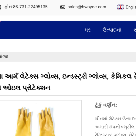
ફોન:86-731-22495135
sales@hwoyee.com
Engli
ઘર
ઉત્પાદનો
 મોજા
બા આર્મ લેટેક્સ ગ્લોવ્સ, ઇન્ડસ્ટ્રી ગ્લોવ્સ, કેમિક
 ઓઇલ પ્રોટેક્શન
ટૂંકું વર્ણન:
ચીનમાં લેટેક્સ ઉત્પા
અમારી કંપની બ્યુટીલ ગ્
રેઝિસ્ટન્ટ ગ્લોવ્સ, લેટ