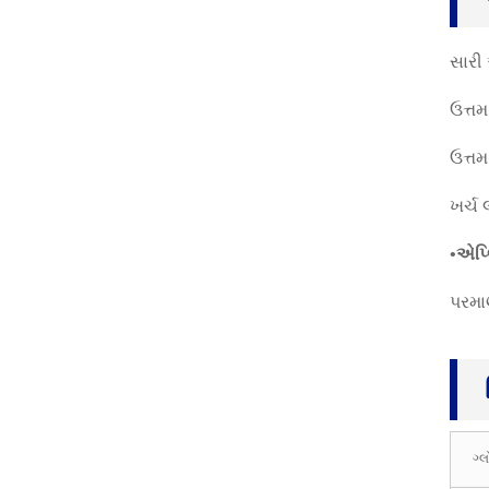
હવામાનશાસ્ત્રીય પેરાશૂટ,
હવામાનની તપાસ માટે, હ
સારી
વામાન...
ઉત્તમ
લાંબા આર્મ લેટેક્સ ગ્લોવ્સ,
ઉત્ત
ઇન્ડસ્ટ્રી ગ્લોવ્સ, કેમિકલ
રેસ...
ખર્ચ
નિકાલજોગ નાઇટ્રિલ ઇ
•
એપ્લ
ન્સ્પેક્શન ગ્લોવ્સ, બ્લુ પાવડ
ર-ફ્ર...
પરમા
ડબલ કેનવાસ ગ્લોવ્સ, પેઇ
ન્ટર, મિકેનિક, ગાર્ડનિંગ
ગ્લોવ્સ
નાયલોન નાઇટ્રિલ
પ્રોટેક્ટિવ ગ્લોવ્સ, નાઇ
ગ્લ
ટ્રિલ કોટેડ વર્ક ...