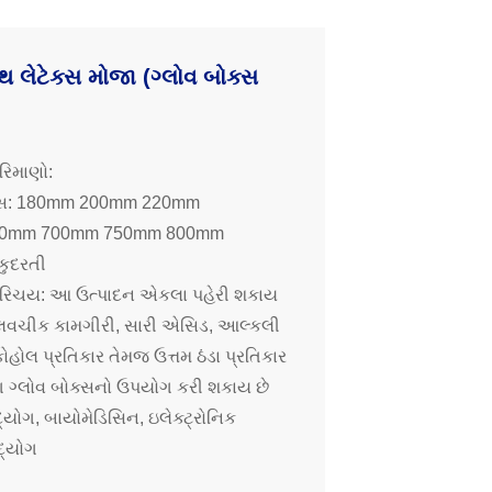
ાથ લેટેક્સ મોજા (ગ્લોવ બોક્સ
રિમાણો:
યાસ: 180mm 200mm 220mm
500mm 700mm 750mm 800mm
 કુદરતી
પરિચય: આ ઉત્પાદન એકલા પહેરી શકાય
લવચીક કામગીરી, સારી એસિડ, આલ્કલી
હોલ પ્રતિકાર તેમજ ઉત્તમ ઠંડા પ્રતિકાર
ંગ ગ્લોવ બોક્સનો ઉપયોગ કરી શકાય છે
્યોગ, બાયોમેડિસિન, ઇલેક્ટ્રોનિક
દ્યોગ