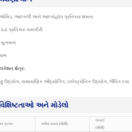
 એસિડ, આલ્કલી અને આલ્કોહોલ પ્રતિકાર ક્ષમતા
 ઠંડા પ્રતિકાર કામગીરી
મ સુગમતા
 લાભ
િકેશન ક્ષેત્ર:
ણુ ઉદ્યોગ, રાસાયણિક ઔદ્યોગિક, ઇલેક્ટ્રોનિક ઉદ્યોગ, જૈવિક દવા
વિશિષ્ટતાઓ અને મોડેલો
લંબાઈ
ોવ પ્રકાર
સ્લીવ વ્યાસ (મીમી)
(મીમી)